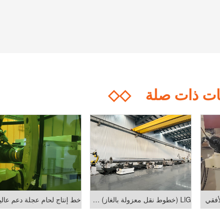
ت ذات صلة
◇◇
أفقي
GlL (خطوط نقل معزولة بالغاز) خط لحام الصناعة
خط إنتاج لحام عجلة دعم عالية قوة ا