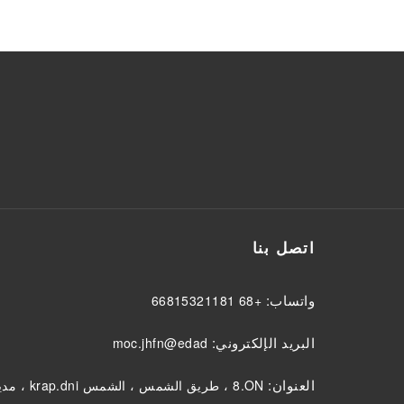
اتصل بنا
واتساب:
+86 18112351866
البريد الإلكتروني:
dade@nfhj.com
العنوان:
NO.8 ، طريق الشمس ، الشمس ind.park ، مدينة