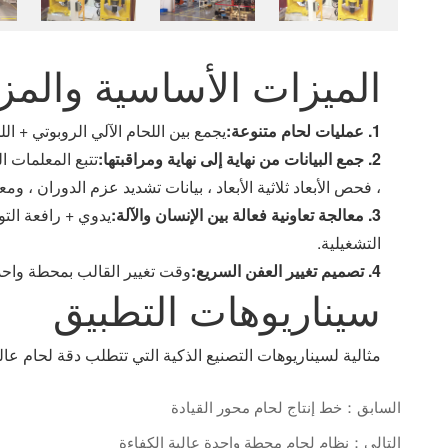
الميزات الأساسية والمزا
1. عمليات لحام متنوعة:
يجمع بين اللحام الآلي الروبوتي + ا
2. جمع البيانات من نهاية إلى نهاية ومراقبتها:
تتبع المعلمات ا
، فحص الأبعاد ثلاثية الأبعاد ، بيانات تشديد عزم الدوران ، وم
3. معالجة تعاونية فعالة بين الإنسان والآلة:
يدوي + رافعة الت
التشغيلية.
4. تصميم تغيير العفن السريع:
وقت تغيير القالب بمحطة واحدة
سيناريوهات التطبيق
مثالية لسيناريوهات التصنيع الذكية التي تتطلب دقة لحام عال
السابق：خط إنتاج لحام محور القيادة
التالي：نظام لحام محطة واحدة عالية الكفاءة