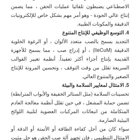
الاصطناعي يضبطون تلقائيا عمليات الحقن ، مما يضمن
إنتاج عالي الجودة - وهو أمر مهم بشكل خاص للإلكترونيات
الدقيقة والمكونات الطبية.
4. التوسع الوظيفي للإنتاج المتنوع
التجديد يسمح بالصب متعدد الألوان ، أو الرغوة الخلوية
الدقيقة (MuCell) ، أو إدراج صب ، مما يسمح للأجهزة
القديمة بإنتاج أجزاء أكثر تعقيداً. أنظمة تغيير القوالب
السريعة تقلل من وقت التوقف ، وتحسين المرونة للإنتاج
الصغير والمتنوع العالي.
5. الامتثال لمعايير السلامة والبيئة
تحسينات السلامة (مثل الستائر الخفيفة والأبواب المترابطة)
تضمن حماية المشغل ، في حين تقلل أنظمة معالجة العادم
المتكاملة من انبعاثات المركبات العضوية لتلبية اللوائح
البيئية الصارمة.
سواء كان من أجل كفاءة الطاقة أو الأتمتة أو الدقة أو
الامتثال التنظيمي ، فإن تجهيز آلة صب الحقن هو حل مثبت