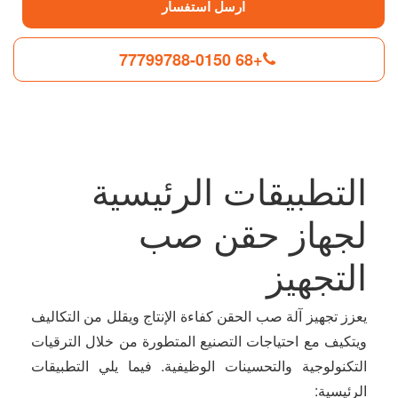
ارسل استفسار
+86 0510-88799777
F
L
B
P
T
a
i
l
i
w
c
n
o
n
i
التطبيقات الرئيسية
e
k
g
t
t
b
e
g
e
t
o
d
e
r
e
لجهاز حقن صب
o
I
r
e
r
k
n
s
t
التجهيز
يعزز تجهيز آلة صب الحقن كفاءة الإنتاج ويقلل من التكاليف
ويتكيف مع احتياجات التصنيع المتطورة من خلال الترقيات
التكنولوجية والتحسينات الوظيفية. فيما يلي التطبيقات
الرئيسية: