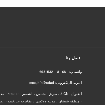
اتصل بنا
واتساب:
+86 18112351866
البريد الإلكتروني:
dade@nfhj.com
العنوان:
NO.8 ، طريق الشمس ، الشمس ind.park ، مدينة
، منطقة شيشان ، مدينة ووكسي ، مقاطعة جيانغسو ، الص