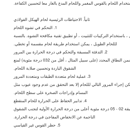
خدام اللحام بالقوس المغمر واللحام المدع بالغاز معا لتحسين الكفاءة.
ثانياً. الاحتياطات الرئيسية لحام الهيكل الفولاذي
1. التحكم في تشوه اللحام
استخدام التركيبات للتثبيت ، أو تطبيق تقنية مكافحة التشوه. بالنسبة
لللحام الطويل ، يمكن استخدام طريقة لحام مقسمة أو تخطي.
2. التدفئة المسبقة والتحكم في درجة الحرارة بين المرور
من النطاق المحدد (على سبيل المثال ، أقل من 230 درجة مئوية) لمنع
الشقوق الباردة وتحسين صلابة اللحام.
3. عملية لحام متعددة الطبقات ومتعددة المرور
 إجراء المرور التالي لللحام إلا بعد التحقق من عدم وجود عيوب مثل
المسام وإدراجات الصخرة على سطح اللحام.
4. تدابير الحفاظ على الحرارة للحام المنقطع
سبقة 20 - 50 درجة مئوية أعلى من درجة الحرارة الأولية لتجنب الشقوق
الناجمة عن الانخفاض المفاجئ في درجة الحرارة.
5. حظر القوس غير القياسي