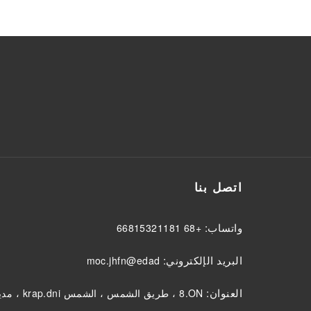
اتصل بنا
واتساب:
+86 18112351866
البريد الإلكتروني:
dade@nfhj.com
العنوان:
NO.8 ، طريق الشمس ، الشمس ind.park ، مدينة