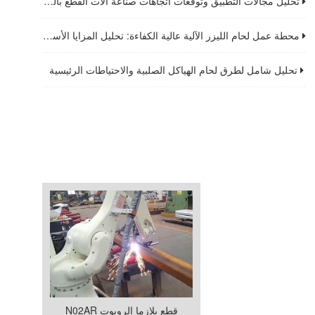
تحليل مجالات التطبيق وتوقعات اتجاهات صناعة آلات القطع بالليزر الألياف
محطة عمل لحام الليزر الآلية عالية الكفاءة: تحليل المزايا الأساسية واتجاهات التنمية المستقبلية
تحليل شامل لطرق لحام الهياكل الصلبية والاحتياطات الرئيسية
قطع بلازما الروبوت RA20N