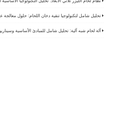
نظام لحام الليزر ثلاثي الأبعاد: تحليل التكنولوجيا الأساسية التي تدفع ترقية صناعة ال
تحليل شامل لتكنولوجيا تنقية دخان اللحام: حلول معالجة عالية الكفاءة وسيناريوهات الت
آلة لحام شبه آلية: تحليل شامل للمبادئ الأساسية وسيناريوهات التطبيق ومواصفات التش