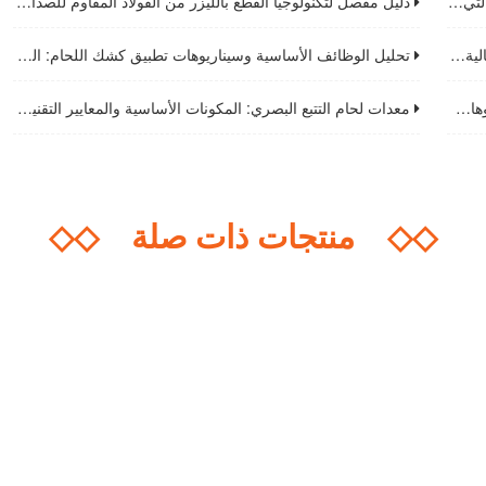
تصنيع
دليل مفصل لتكنولوجيا القطع بالليزر من الفولاذ المقاوم للصدأ: من المبدأ إلى التشغيل العملي
طبيق
تحليل الوظائف الأساسية وسيناريوهات تطبيق كشك اللحام: المرافق الأساسية لتحسين سلامة اللحام وكفاءته
غيل
معدات لحام التتبع البصري: المكونات الأساسية والمعايير التقنية ودليل الاختيار
◇◇
منتجات ذات صلة
◇◇