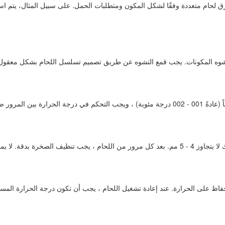
 طرق لحام متعددة وفقًا لشكل المكون ومتطلبات الحمل. على سبيل المثال، يتم است
 تشوه المكونات. يجب قمع التشوه عن طريق تصميم تسلسل اللحام بشكل معقول ، ب
(عادةً 100 - 200 درجة مئوية) ، ويجب التحكم في درجة الحرارة بين المرور ض
يتجاوز 4 - 5 مم. بعد كل مرور من اللحام ، يجب تنظيف الصخرة بدقة. لا يمكن
الحفاظ على الحرارة. عند إعادة تشغيل اللحام ، يجب أن تكون درجة الحرارة الم