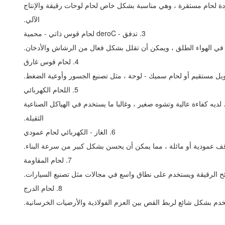
جودة لحام مستقرة ، وهي مناسبة بشكل خاص لحام لوحات رقيقة والإنتاج
الآلي.
3. تدفق - Cored لحام قوس ذاتي - محمية
ات في الهواء الطلق ، ويمكن أن تقلل بشكل فعال من الرشاش والأدخان.
4. لحام قوس غارق
يل مستقيم أو لحام سميك - لوحة ، مثل تصنيع الجسور وأوعية الضغط.
5. اللحام الكهربائي
يه كفاءة عالية وتشوه صغير ، وغالبا ما يستخدم في الهياكل الصناعية
الثقيلة.
6. الغاز - الكهربائي لحام عمودي
ف عمودية أو مائلة ، مما يمكن أن يحسن بشكل كبير من سرعة البناء.
7. لحام المقاومة
صفائح الرقيقة ويستخدم على نطاق واسع في مجالات مثل تصنيع السيارات.
8. لحام الدرج
دم بشكل شائع لربط القص بين العزم الفولاذية والأرضيات الخرسانية.