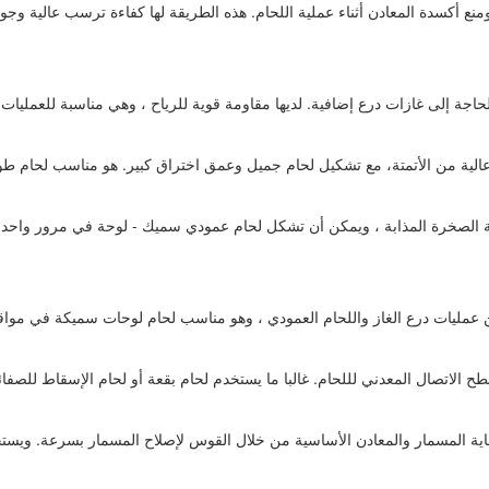
ومنع أكسدة المعادن أثناء عملية اللحام. هذه الطريقة لها كفاءة ترسب عالية و
لحاجة إلى غازات درع إضافية. لديها مقاومة قوية للرياح ، وهي مناسبة للعملي
الية من الأتمتة، مع تشكيل لحام جميل وعمق اختراق كبير. هو مناسب لحام طو
ة الصخرة المذابة ، ويمكن أن تشكل لحام عمودي سميك - لوحة في مرور واحد. لد
 عمليات درع الغاز واللحام العمودي ، وهو مناسب لحام لوحات سميكة في مواق
سطح الاتصال المعدني لللحام. غالبا ما يستخدم لحام بقعة أو لحام الإسقاط لل
اية المسمار والمعادن الأساسية من خلال القوس لإصلاح المسمار بسرعة. ويستخ