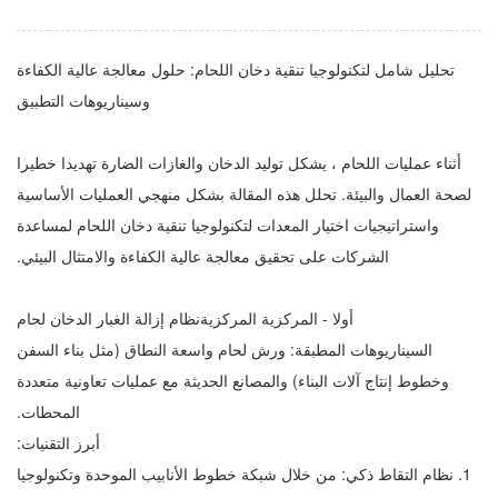
تحليل شامل لتكنولوجيا تنقية دخان اللحام: حلول معالجة عالية الكفاءة
وسيناريوهات التطبيق
أثناء عمليات اللحام ، يشكل توليد الدخان والغازات الضارة تهديدا خطيرا
لصحة العمال والبيئة. تحلل هذه المقالة بشكل منهجي العمليات الأساسية
واستراتيجيات اختيار المعدات لتكنولوجيا تنقية دخان اللحام لمساعدة
الشركات على تحقيق معالجة عالية الكفاءة والامتثال البيئي.
أولا - المركزية المركزية
نظام إزالة الغبار الدخان لحام
السيناريوهات المطبقة: ورش لحام واسعة النطاق (مثل بناء السفن
وخطوط إنتاج آلات البناء) والمصانع الحديثة مع عمليات تعاونية متعددة
المحطات.
أبرز التقنيات:
1. نظام التقاط ذكي: من خلال شبكة خطوط الأنابيب الموحدة وتكنولوجيا