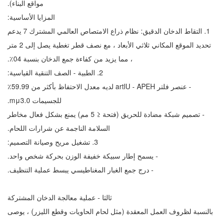
مواقع البناء).
المزايا الأساسية:
1. التقاط الدخان الدقيق: نظام ذراع الامتصاص العالمي المشترك 7 يدعم
تحديد الموقع المكاني ثلاثي الأبعاد ، مع نصف قطر تغطية يصل إلى 2 متر
، مما يزيد من كفاءة جمع الدخان بنسبة 40٪.
2. الطبية - الصف التنقية القياسية:
- عنصر فلتر HEPA - Ultra لديه معدل الاحتفاظ بأكثر من 99.95٪
للجسيمات 0.3μm.
- تصميم شبكة مضادة للحريق (فتحة ≤ 5 مم) يمنع بشكل فعال مخاطر
السلامة الناجمة عن شرارات اللحام.
3. تشغيل مريح وصيانة التصميم:
- يسمح إطار سبيكة خفيفة الوزن بحركة شخص واحد.
- درج جمع الغبار المغناطيسي يبسط عملية التنظيف.
ثالثا - عملية معالجة الدخان المشتركة
بالنسبة لظروف العمل المعقدة (مثل لحام الحاويات وقطع الليزر) ، يوصى