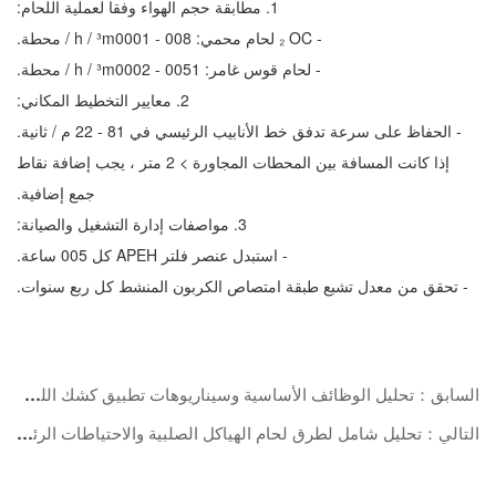
1. مطابقة حجم الهواء وفقا لعملية اللحام:
- CO ₂ لحام محمي: 800 - 1000m³ / h / محطة.
- لحام قوس غامر: 1500 - 2000m³ / h / محطة.
2. معايير التخطيط المكاني:
- الحفاظ على سرعة تدفق خط الأنابيب الرئيسي في 18 - 22 م / ثانية.
إذا كانت المسافة بين المحطات المجاورة > 2 متر ، يجب إضافة نقاط
جمع إضافية.
3. مواصفات إدارة التشغيل والصيانة:
- استبدل عنصر فلتر HEPA كل 500 ساعة.
- تحقق من معدل تشبع طبقة امتصاص الكربون المنشط كل ربع سنوات.
السابق：تحليل الوظائف الأساسية وسيناريوهات تطبيق كشك اللحام: المرافق الأساسية لتحسين سلامة اللحام وكفاءته
التالي：تحليل شامل لطرق لحام الهياكل الصلبية والاحتياطات الرئيسية