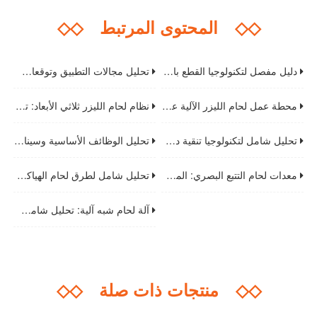
◇◇
المحتوى المرتبط
◇◇
دليل مفصل لتكنولوجيا القطع بالليزر من الفولاذ المقاوم للصدأ: من المبدأ إلى التشغيل العملي
تحليل مجالات التطبيق وتوقعات اتجاهات صناعة آلات القطع بالليزر الألياف
محطة عمل لحام الليزر الآلية عالية الكفاءة: تحليل المزايا الأساسية واتجاهات التنمية المستقبلية
نظام لحام الليزر ثلاثي الأبعاد: تحليل التكنولوجيا الأساسية التي تدفع ترقية صناعة التصنيع
تحليل شامل لتكنولوجيا تنقية دخان اللحام: حلول معالجة عالية الكفاءة وسيناريوهات التطبيق
تحليل الوظائف الأساسية وسيناريوهات تطبيق كشك اللحام: المرافق الأساسية لتحسين سلامة اللحام وكفاءته
معدات لحام التتبع البصري: المكونات الأساسية والمعايير التقنية ودليل الاختيار
تحليل شامل لطرق لحام الهياكل الصلبية والاحتياطات الرئيسية
آلة لحام شبه آلية: تحليل شامل للمبادئ الأساسية وسيناريوهات التطبيق ومواصفات التشغيل
◇◇
منتجات ذات صلة
◇◇