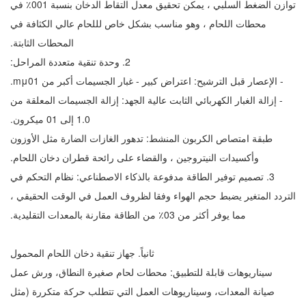
توازن الضغط السلبي ، يمكن تحقيق معدل التقاط الدخان بنسبة 100٪ في
محطات اللحام ، وهو مناسب بشكل خاص لللحام عالي الكثافة في
المحطات الثابتة.
2. وحدة تنقية متعددة المراحل:
- الإعصار قبل الترشيح: اعتراض كبير - غبار الجسيمات أكبر من 10μm.
- إزالة الغبار الكهربائي الثابت عالية الجهد: إزالة الجسيمات المعلقة من
0.1 إلى 10 ميكرون.
طبقة امتصاص الكربون المنشط: تدهور الغازات الضارة مثل الأوزون
وأكسيدات النيتروجين ، والقضاء على رائحة قطران دخان اللحام.
3. تصميم توفير الطاقة مدفوعة بالذكاء الاصطناعي: نظام التحكم في
التردد المتغير يضبط حجم الهواء وفقا لظروف العمل في الوقت الحقيقي ،
مما يوفر أكثر من 30٪ من الطاقة مقارنة بالمعدات التقليدية.
ثانياً. جهاز تنقية دخان اللحام المحمول
سيناريوهات قابلة للتطبيق: محطات لحام صغيرة النطاق، ورش عمل
صيانة المعدات، وسيناريوهات العمل التي تتطلب حركة متكررة (مثل