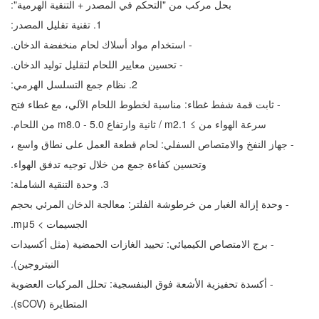
بحل مركب من "التحكم في المصدر + التنقية الهرمية":
1. تقنية تقليل المصدر:
- استخدام مواد أسلاك لحام منخفضة الدخان.
- تحسين معايير اللحام لتقليل توليد الدخان.
2. نظام جمع التسلسل الهرمي:
- ثابت قمة شفط غطاء: مناسبة لخطوط اللحام الآلي، مع غطاء فتح
سرعة الهواء من ≥ 1.2m / ثانية وارتفاع 0.5 - 0.8m من اللحام.
- جهاز النفخ والامتصاص السفلي: لحام قطعة العمل على نطاق واسع ،
وتحسين كفاءة جمع من خلال توجيه تدفق الهواء.
3. وحدة التنقية الشاملة:
- وحدة إزالة الغبار من خرطوشة الفلتر: معالجة الدخان المرئي بحجم
الجسيمات > 5μm.
- برج الامتصاص الكيميائي: تحييد الغازات الحمضية (مثل أكسيدات
النيتروجين).
- أكسدة تحفيزية الأشعة فوق البنفسجية: تحلل المركبات العضوية
المتطايرة (VOCs).