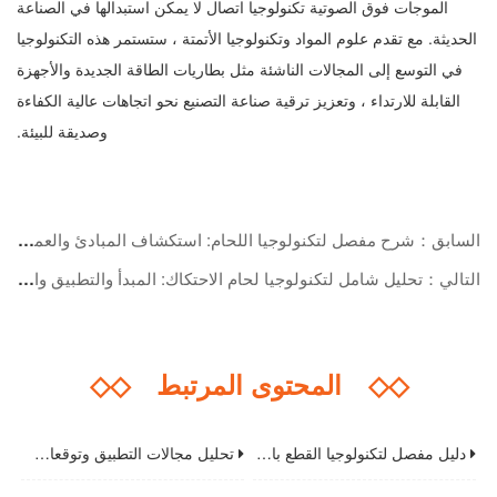
الموجات فوق الصوتية تكنولوجيا اتصال لا يمكن استبدالها في الصناعة
الحديثة. مع تقدم علوم المواد وتكنولوجيا الأتمتة ، ستستمر هذه التكنولوجيا
في التوسع إلى المجالات الناشئة مثل بطاريات الطاقة الجديدة والأجهزة
القابلة للارتداء ، وتعزيز ترقية صناعة التصنيع نحو اتجاهات عالية الكفاءة
وصديقة للبيئة.
السابق：شرح مفصل لتكنولوجيا اللحام: استكشاف المبادئ والعمليات ومجالات التطبيق
التالي：تحليل شامل لتكنولوجيا لحام الاحتكاك: المبدأ والتطبيق والمزايا الأساسية
◇◇
المحتوى المرتبط
◇◇
دليل مفصل لتكنولوجيا القطع بالليزر من الفولاذ المقاوم للصدأ: من المبدأ إلى التشغيل العملي
تحليل مجالات التطبيق وتوقعات اتجاهات صناعة آلات القطع بالليزر الألياف