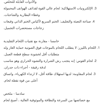
والأدوات القابلة للتخلص.
3. الإلكترونيات الاستهلاكية: لحام عالي القوة لقذائف الهواتف المحمولة
وغطاء البطارية والشاحنات.
4. صناعة التعبئة والتغليف: الختم السريع لأكياس الختم الذاتي وقبعات
زجاجات مستحضرات التجميل.
خامسا - مقارنة مع تقنيات اللحام التقليدية
1. اللحام بالليزر: لا يتطلب اللحام بالموجات فوق الصوتية حماية الغاز وله
متطلبات أقل لخشونة سطح قطعة العمل.
2. لحام القوس: إنه يتجنب رش الشرارة والتشوه الحراري وهو مناسب
لدقة رقيقة - أجزاء ذات جدران.
3. لحام المقاومة: لديها استهلاك طاقة أقل، لا ارتداء الكهرباء، واتساق
أعلى من قوة نقطة لحام.
سادسا - ملخص
مع خصائصها من السرعة والنظافة والموثوقية العالية ، أصبح لحام